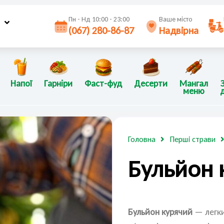
Пн - Нд 10:00 - 23:00
Ваше місто
(067) 280-86-87
Надвірна
Напої
Гарніри
Фаст-фуд
Десерти
Мангал
меню
Головна
Перші страви
Бульйон 
Бульйон курячий
— легки