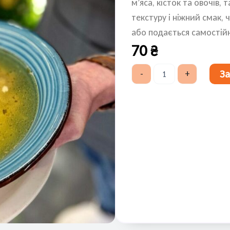
м’яса, кісток та овочів,
текстуру і ніжний смак,
або подається самостій
70
₴
Бульйон
З
-
+
курячий
300
г
кількість