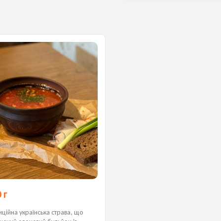
 г
ційна українська страва, що