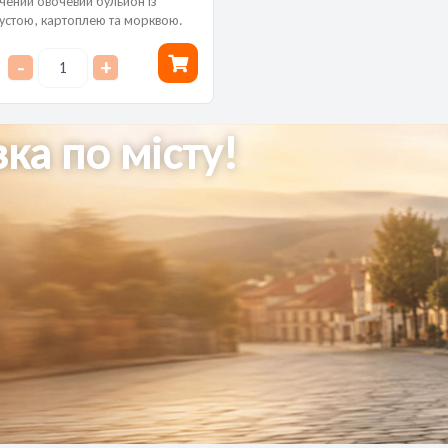
чений овочевий бульйон із
устою, картоплею та морквою.
 рубіновий колір і гармонійний
 поєднанню...
-
+
ка по місту!