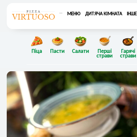
Перейти
до
МЕНЮ
ДИТЯЧА КІМНАТА
ІНШЕ
вмісту
Піца
Пасти
Салати
Перші
Гарячі
страви
страви