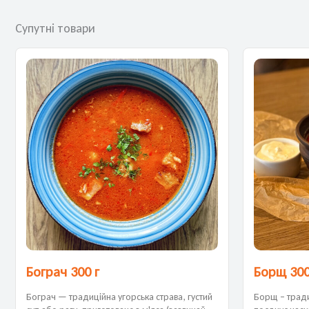
Супутні товари
Бограч 300 г
Борщ 300
Бограч — традиційна угорська страва, густий
Борщ – тради