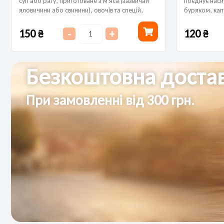
суп або рагу, приготоване з м'яса (зазвичай
поєднує наси
яловичини або свинини), овочів та спецій,
буряком, кап
зокрема паприки. Має насичений смак і...
Має яскравий
смак завдяки
150
₴
120
₴
-
+
Безкоштовна достав
При замовленні від 300 грн.