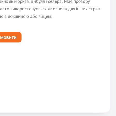
 таких як морква, цибуля і селера. Має прозору
 часто використовується як основа для інших страв
но з локшиною або яйцем.
амовити