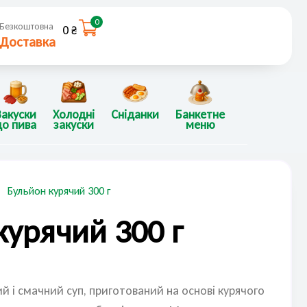
0
Безкоштовна
0
₴
Доставка
Закуски
Холодні
Сніданки
Банкетне
до пива
закуски
меню
Бульйон курячий 300 г
курячий 300 г
й і смачний суп, приготований на основі курячого