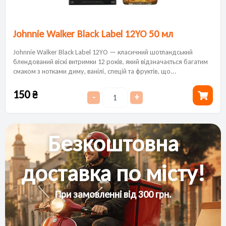
Johnnie Walker Black Label 12YO 50 мл
Johnnie Walker Black Label 12YO — класичний шотландський
блендований віскі витримки 12 років, який відзначається багатим
смаком з нотками диму, ванілі, спецій та фруктів, що...
150
₴
-
+
Безкоштовна
доставка по місту!
При замовленні від 300 грн.