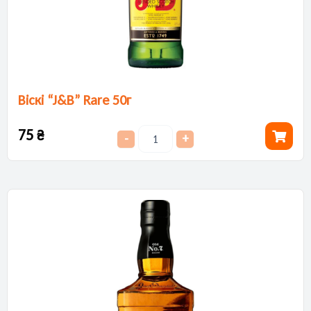
Віскі “J&B” Rare 50г
75
₴
-
+