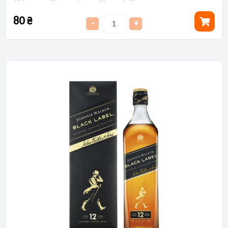
80
₴
-
+