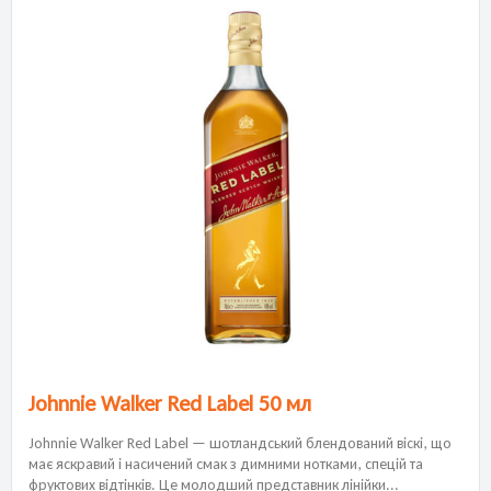
Johnnie Walker Red Label 50 мл
Johnnie Walker Red Label — шотландський блендований віскі, що
має яскравий і насичений смак з димними нотками, спецій та
фруктових відтінків. Це молодший представник лінійки...