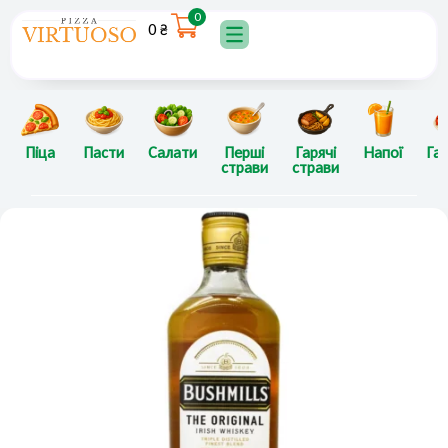
Перейти
0
0
₴
до
вмісту
Піца
Пасти
Салати
Перші
Гарячі
Напої
Гар
страви
страви