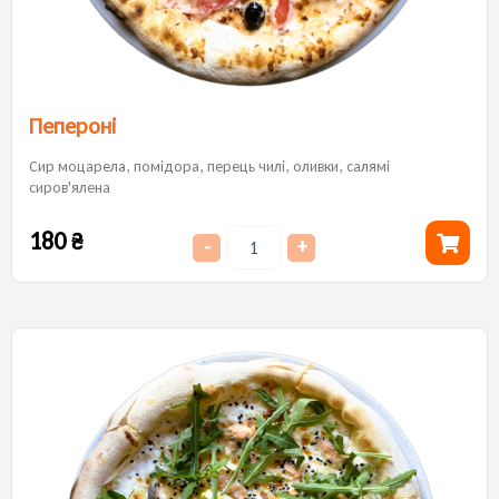
Пепероні
Сир моцарела, помідора, перець чилі, оливки, салямі
сиров'ялена
180
₴
-
+