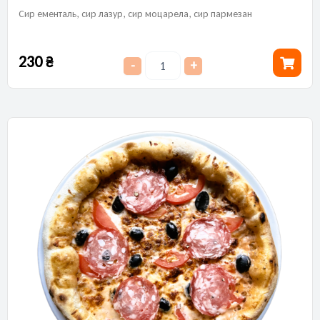
Сир ементаль, сир лазур, сир моцарела, сир пармезан
230
₴
-
+