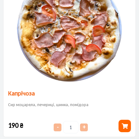
Капрічоза
Сир моцарела, печериці, шинка, помідора
190
₴
-
+