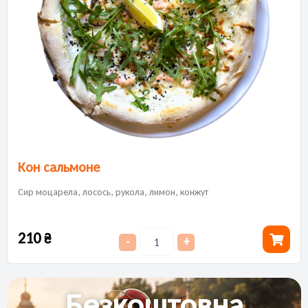
Кон сальмоне
Сир моцарела, лосось, рукола, лимон, конжут
210
₴
-
+
Безкоштовна