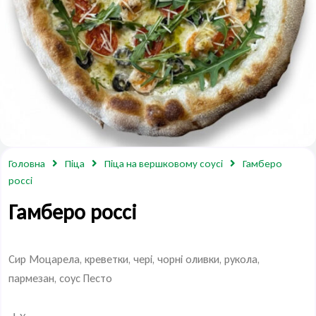
Головна
Піца
Піца на вершковому соусі
Гамберо
россі
Гамберо россі
Сир Моцарела, креветки, чері, чорні оливки, рукола,
пармезан, соус Песто