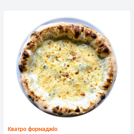
Кватро формаджіо