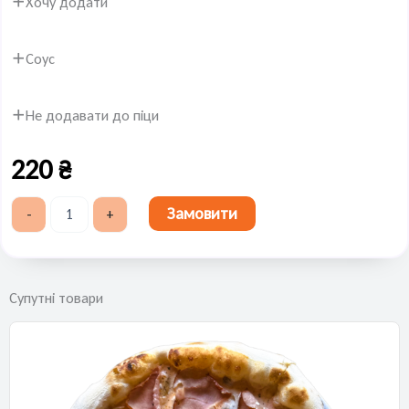
Хочу додати
Гамберо
россі
кількість
Соус
Не додавати до піци
220
₴
Замовити
-
+
Супутні товари