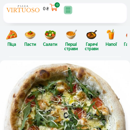
Перейти
0
0
₴
до
вмісту
Піца
Пасти
Салати
Перші
Гарячі
Напої
Гар
страви
страви