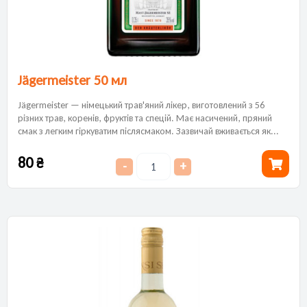
Jägermeister 50 мл
Jägermeister — німецький трав'яний лікер, виготовлений з 56
різних трав, коренів, фруктів та спецій. Має насичений, пряний
смак з легким гіркуватим післясмаком. Зазвичай вживається як...
80
₴
-
+