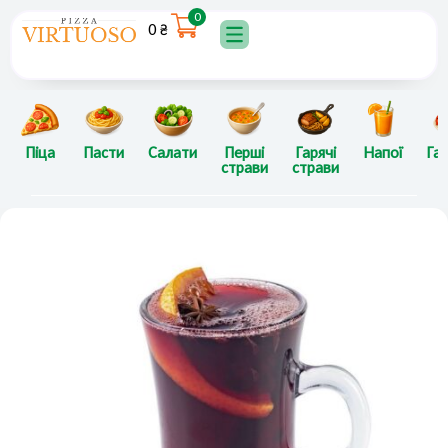
Перейти
0
0
₴
до
вмісту
Піца
Пасти
Салати
Перші
Гарячі
Напої
Гар
страви
страви