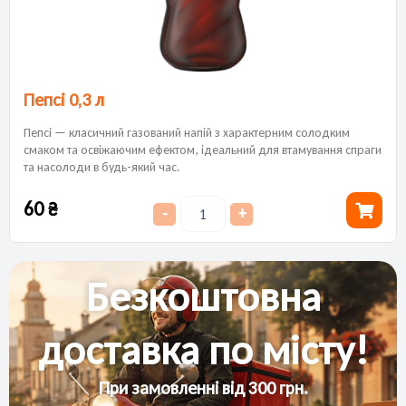
Пепсі 0,3 л
Пепсі — класичний газований напій з характерним солодким
смаком та освіжаючим ефектом, ідеальний для втамування спраги
та насолоди в будь-який час.
60
₴
-
+
Безкоштовна
доставка по місту!
При замовленні від 300 грн.