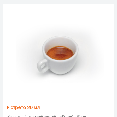
Рістрето 20 мл
Рістрето — інтенсивний кавовий напій, який є більш