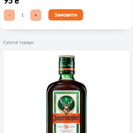
95
₴
Глінтвейн
Замовити
-
+
червоний
кількість
Супутні товари