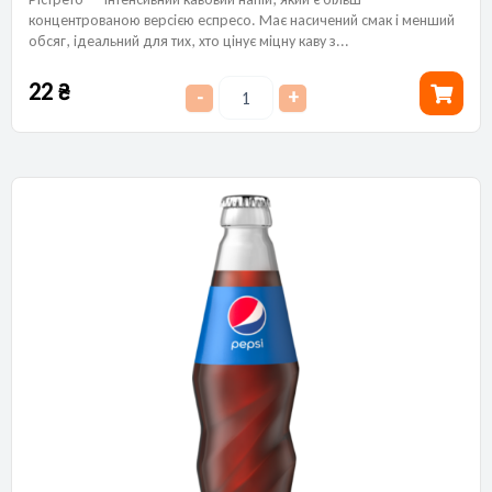
концентрованою версією еспресо. Має насичений смак і менший
обсяг, ідеальний для тих, хто цінує міцну каву з...
22
₴
-
+