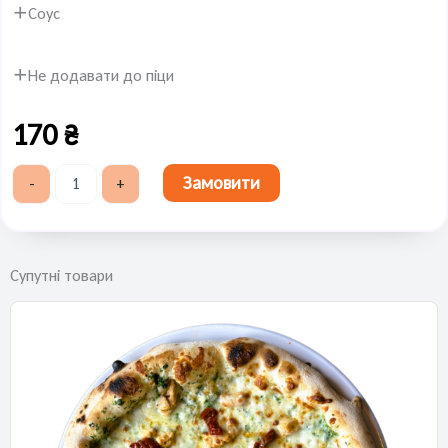
Соус
Не додавати до піци
170
₴
Замовити
-
+
Супутні товари