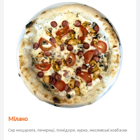
Мілано
Сир моцарела, печериці, помідори, курка, мисливські ковбаски