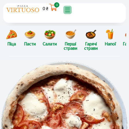
Перейти
0
0
₴
до
вмісту
Піца
Пасти
Салати
Перші
Гарячі
Напої
Гар
страви
страви