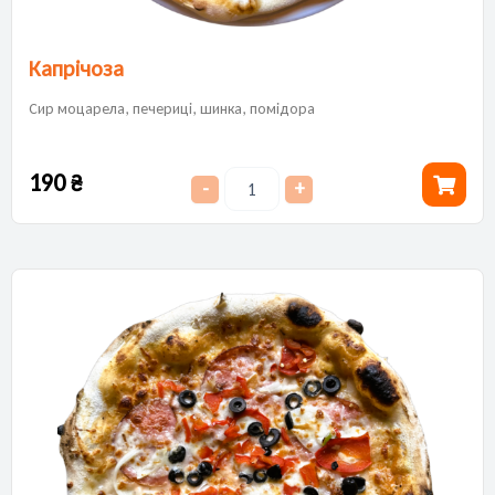
Капрічоза
Сир моцарела, печериці, шинка, помідора
190
₴
-
+