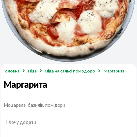
Головна
Піца
Піца на сальсі помодоро
Маргарита
Маргарита
Моцарела, базилік, помідори
Хочу додати
Маргарита
кількість