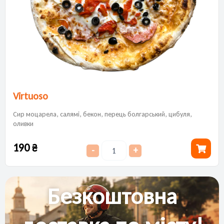
Virtuoso
Сир моцарела, салямі, бекон, перець болгарський, цибуля,
оливки
190
₴
-
+
Безкоштовна