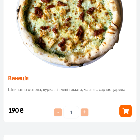
Венеція
Шпинатна основа, курка, в'ялені томати, часник, сир моцарела
190
₴
-
+