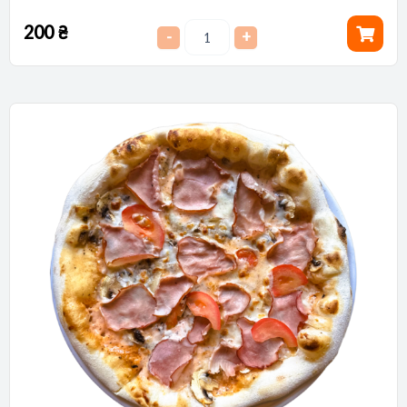
200
₴
-
+