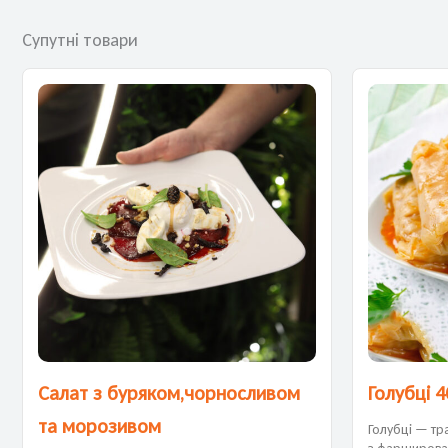
Супутні товари
Салат з буряком,чорносливом
Голубці 4
та морозивом
Голубці — тр