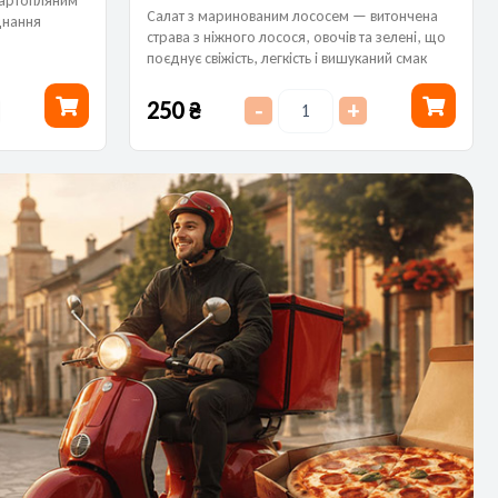
картопляним
Салат з маринованим лососем — витончена
днання
страва з ніжного лосося, овочів та зелені, що
ого смаку.
поєднує свіжість, легкість і вишуканий смак
морської риби.
250
₴
-
+