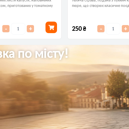
их листя капусти, наповнених
теляча страва, подана з пухким 
сом, приготованих у томатному
пюре, що створює класичне поє
 сметаною, що дарують домашнє
домашнього комфорту і вишукан
250
₴
-
+
-
+
ка по місту!