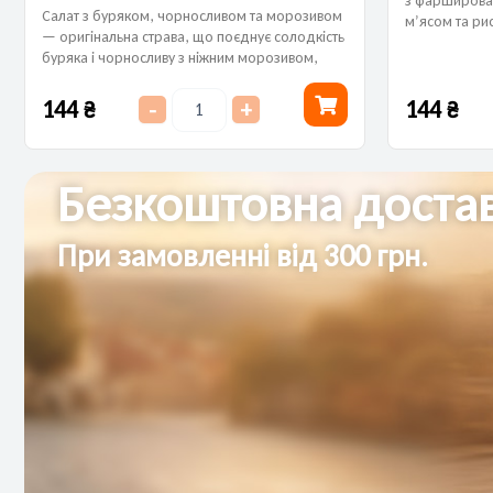
з фарширован
Салат з буряком, чорносливом та морозивом
м’ясом та ри
— оригінальна страва, що поєднує солодкість
соусі або зі
буряка і чорносливу з ніжним морозивом,
тепло...
створюючи цікавий контраст смаків та текстур.
144
₴
144
₴
-
+
Безкоштовна достав
При замовленні від 300 грн.