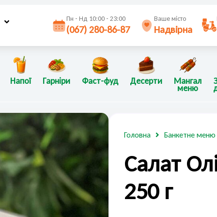
Пн - Нд 10:00 - 23:00
Ваше місто
(067) 280-86-87
Надвірна
Напої
Гарніри
Фаст-фуд
Десерти
Мангал
меню
Головна
Банкетне меню
Салат Ол
250 г