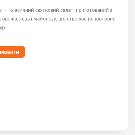
ю — класичний святковий салат, приготований з
х овочів, яєць і майонезу, що створює неповторне
ур.
амовити