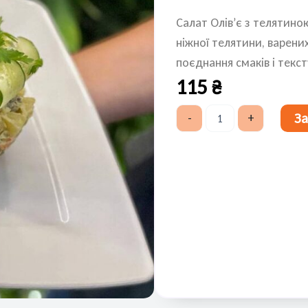
Салат Олів’є з телятино
ніжної телятини, варени
поєднання смаків і текст
115
₴
Салат
З
-
+
Олів'є
з
телятиною
250
г
кількість