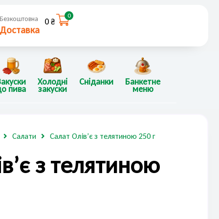
0
Безкоштовна
0
₴
Доставка
Закуски
Холодні
Сніданки
Банкетне
до пива
закуски
меню
Салати
Салат Олів’є з телятиною 250 г
ів’є з телятиною