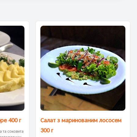
ре 400 г
Салат з маринованим лососем
300 г
а та соковита