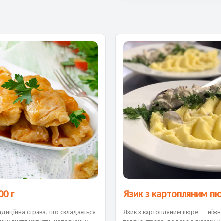
00 г
Язик з картопляним пю
адиційна страва, що складається
Язик з картопляним пюре — ніжн