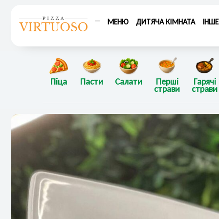
Перейти
до
МЕНЮ
ДИТЯЧА КІМНАТА
ІНШЕ
вмісту
Піца
Пасти
Салати
Перші
Гарячі
страви
страви