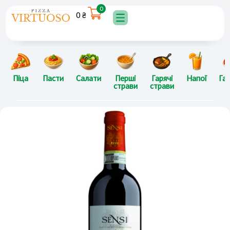
Перейти
0
0
₴
до
вмісту
Піца
Пасти
Салати
Перші
Гарячі
Напої
Гар
страви
страви