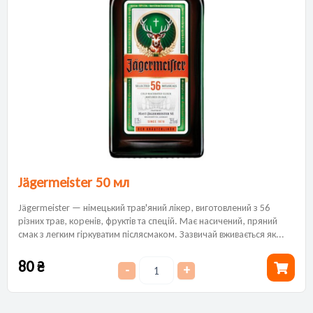
Jägermeister 50 мл
Jägermeister — німецький трав'яний лікер, виготовлений з 56
різних трав, коренів, фруктів та спецій. Має насичений, пряний
смак з легким гіркуватим післясмаком. Зазвичай вживається як...
80
₴
-
+