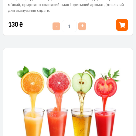
м’який, природно солодкий смак і приємний аромат, ідеальний
для втамування спраги.
130
₴
-
+