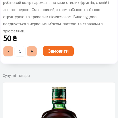
рубіновий колір і аромат з нотами стиглих фруктів, спецій і
легкого перцю. Смак повний, з гармонійною танінною
структурою та тривалим післясмаком. Вино чудово
поєднується з червоним м’ясом, пастою та стравами з
трюфелями.
50
₴
Sensi
Замовити
-
+
Collezione
Dalcampo
-
(черв.,
сухе)
Супутні товари
50
мл
кількість