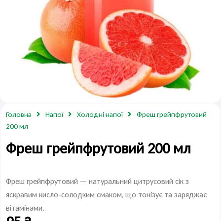
Головна
Напої
Холодні напої
Фреш грейпфрутовий
200 мл
Фреш грейпфрутовий 200 мл
Фреш грейпфрутовий — натуральний цитрусовий сік з
яскравим кисло-солодким смаком, що тонізує та заряджає
вітамінами.