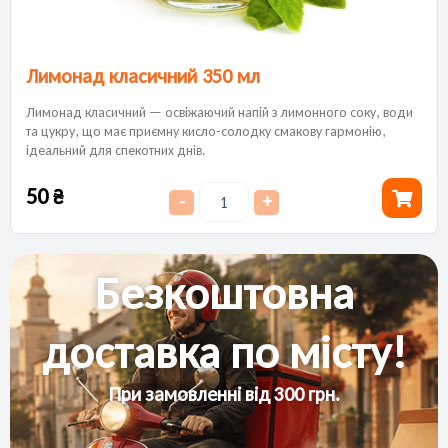
Лимонад класичний 350 мл
Лимонад класичний — освіжаючий напій з лимонного соку, води
та цукру, що має приємну кисло-солодку смакову гармонію,
ідеальний для спекотних днів.
50
₴
-
+
Безкоштовна
доставка по місту!
При замовленні від 300 грн.