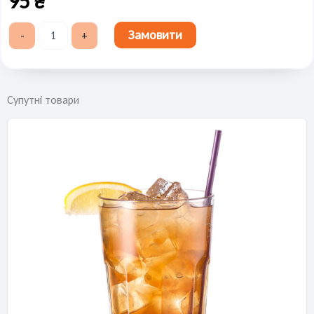
95
₴
Фреш
Замовити
-
+
грейпфрутовий
200
мл
кількість
Супутні товари