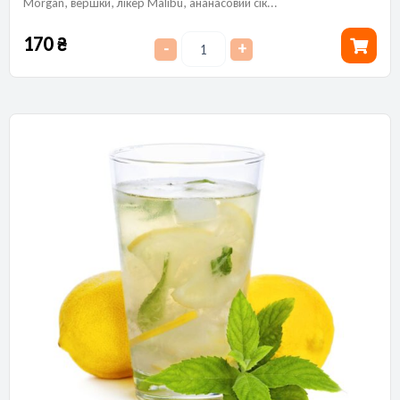
Morgan, вершки, лікер Malibu, ананасовий сік...
170
₴
-
+