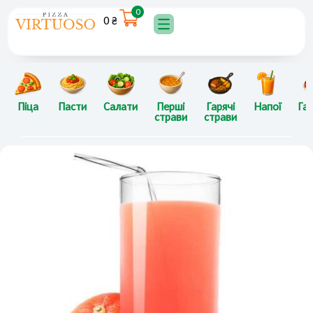
Перейти
0
0
₴
до
вмісту
Піца
Пасти
Салати
Перші
Гарячі
Напої
Гар
страви
страви