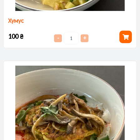
Хумус
100
₴
-
+