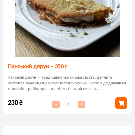
Панський дерун – 350 г
Панський дерун — традиційна українська страва, де терта
картопля смажиться до золотистої скоринки, часто з додаванням
м’яса або грибів, що надає йому багатий смак та...
230
₴
-
+