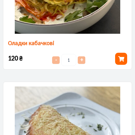
Оладки кабачкові
120
₴
-
+