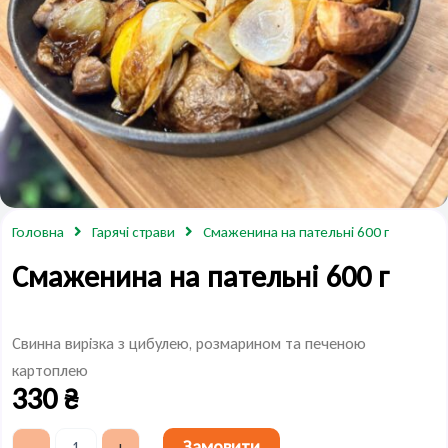
Головна
Гарячі страви
Смаженина на пательні 600 г
Смаженина на пательні 600 г
Свинна вирізка з цибулею, розмарином та печеною
картоплею
330
₴
Смаженина
Замовити
-
+