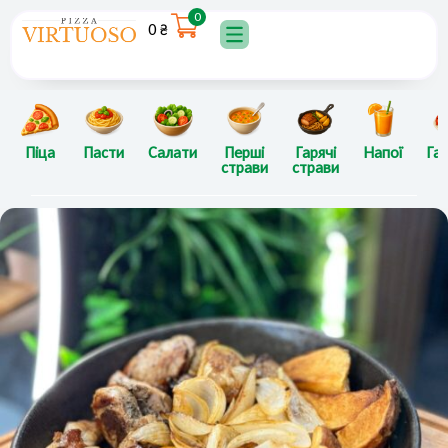
Перейти
0
0
₴
до
вмісту
Піца
Пасти
Салати
Перші
Гарячі
Напої
Гар
страви
страви