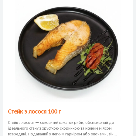
Стейк з лосося 100 г
Стейк з лосося — соковитий шматок риби, обсмажений до
ідеального стану з хрусткою скоринкою та ніжним м'ясом
всередині. Подаваний з легким гарніром або овочами, він...