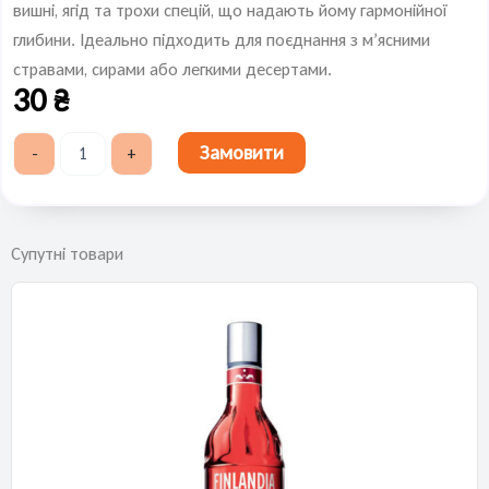
вишні, ягід та трохи спецій, що надають йому гармонійної
глибини. Ідеально підходить для поєднання з м’ясними
стравами, сирами або легкими десертами.
30
₴
Terra
Замовити
-
+
Fresca
Rosso
Amabile
-
(черв.,
Супутні товари
н/
сол.)
50
мл
кількість