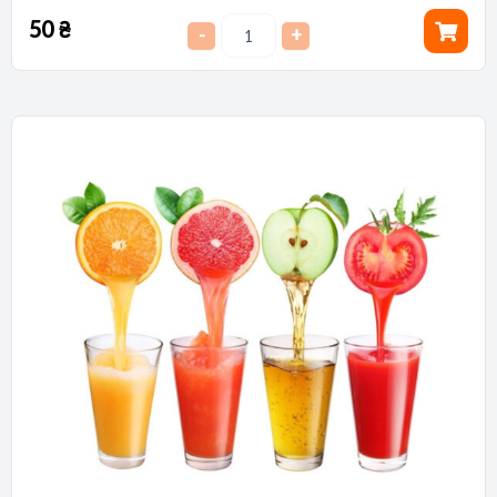
50
₴
-
+