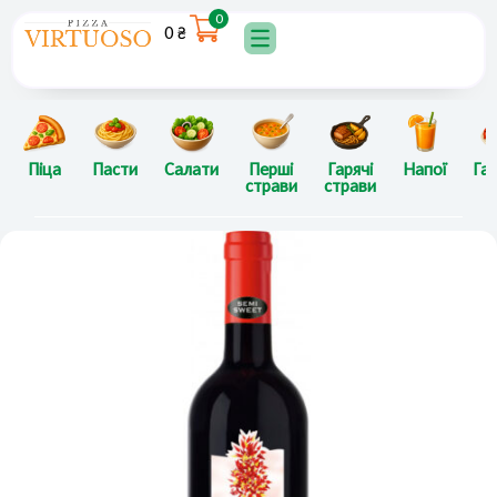
Перейти
0
0
₴
до
вмісту
Піца
Пасти
Салати
Перші
Гарячі
Напої
Гар
страви
страви