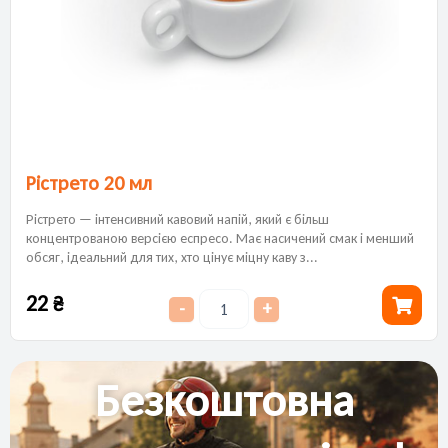
Рістрето 20 мл
Рістрето — інтенсивний кавовий напій, який є більш
концентрованою версією еспресо. Має насичений смак і менший
обсяг, ідеальний для тих, хто цінує міцну каву з...
22
₴
-
+
Безкоштовна