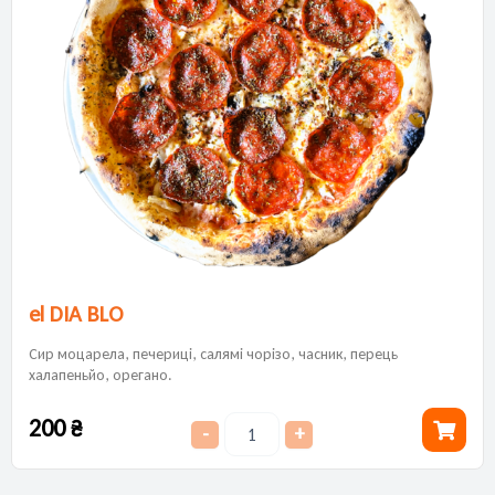
el DIA BLO
Сир моцарела, печериці, салямі чорізо, часник, перець
халапеньйо, орегано.
200
₴
-
+