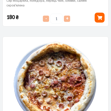
Сир моцарела, помідора, перець чилі, оливки, салямі
сиров'ялена
180
₴
-
+