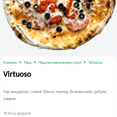
Головна
Піца
Піца на класичному соусі
Virtuoso
Virtuoso
Сир моцарела, салямі, бекон, перець болгарський, цибуля,
оливки
Хочу додати
Virtuoso