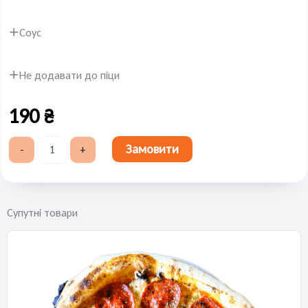
кількість
Соус
Не додавати до піци
190
₴
Замовити
-
+
Супутні товари