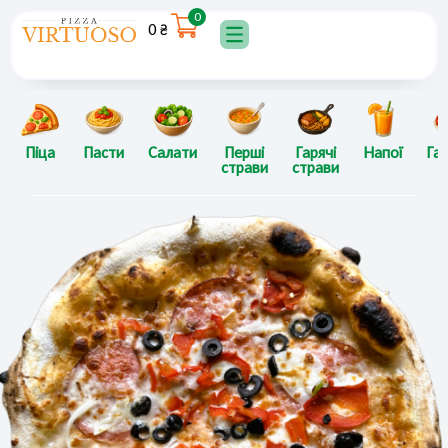
Перейти
0
0
₴
до
вмісту
Піца
Пасти
Салати
Перші
Гарячі
Напої
Гар
страви
страви