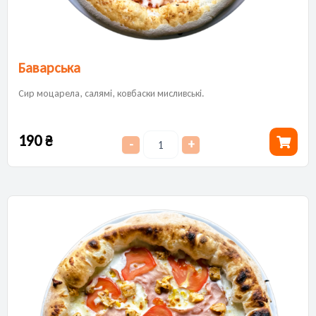
Баварська
Сир моцарела, салямі, ковбаски мисливські.
190
₴
-
+