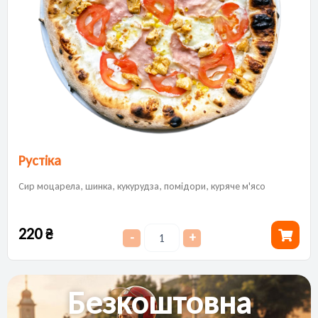
Рустіка
Сир моцарела, шинка, кукурудза, помідори, куряче м'ясо
220
₴
-
+
Безкоштовна