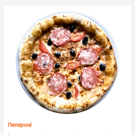
Пепероні