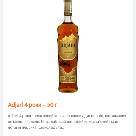
Adjari 4 роки – 50 г
Adjari 4 роки – класичний коньяк із винних дистилятів, витриманих
не менше 4 років. Має глибокий янтарний колір, м’який смак з
нотами персика, шоколаду та...