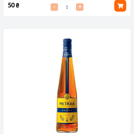
50
₴
-
+