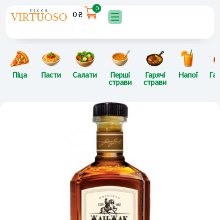
Перейти
0
0
₴
до
вмісту
Піца
Пасти
Салати
Перші
Гарячі
Напої
Гар
страви
страви