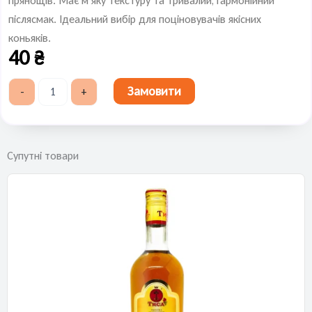
прянощів. Має м’яку текстуру та тривалий, гармонійний
післясмак. Ідеальний вибір для поціновувачів якісних
коньяків.
40
₴
Жан-
Замовити
-
+
Жак
Gold
VO
50
мл
Супутні товари
кількість