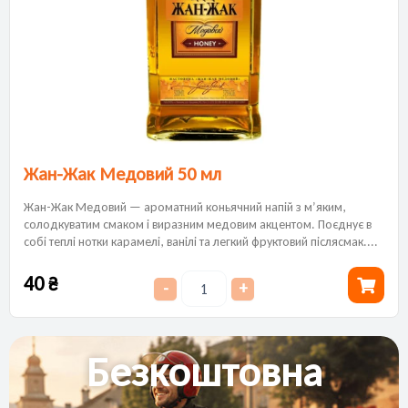
Жан-Жак Медовий 50 мл
Жан-Жак Медовий — ароматний коньячний напій з м’яким,
солодкуватим смаком і виразним медовим акцентом. Поєднує в
собі теплі нотки карамелі, ванілі та легкий фруктовий післясмак....
40
₴
-
+
Безкоштовна