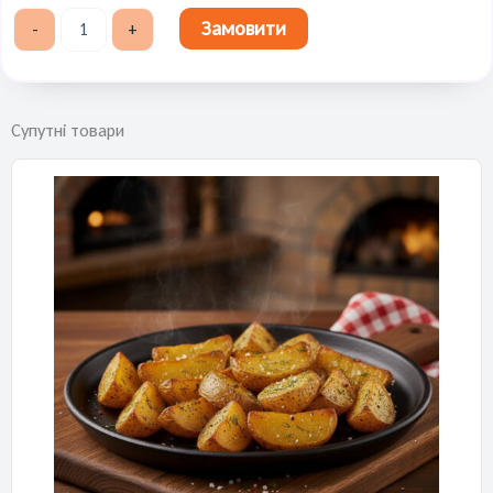
Картопля
Замовити
-
+
пюре
кількість
Супутні товари