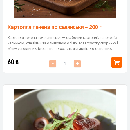
Картопля печена по селянськи – 200 г
Картопля печена по-селянськи — скибочки картоплі, запечені з
часником, спеціями та оливковою олією. Має хрустку скоринку і
м’яку серединку, ідеально підходить як гарнір до основних...
60
₴
-
+