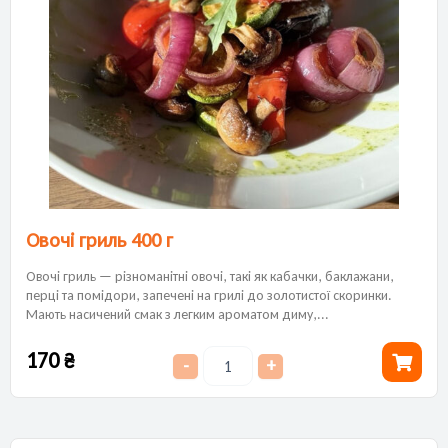
Овочі гриль 400 г
Овочі гриль — різноманітні овочі, такі як кабачки, баклажани,
перці та помідори, запечені на грилі до золотистої скоринки.
Мають насичений смак з легким ароматом диму,...
170
₴
-
+