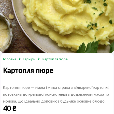
Головна
Гарніри
Картопля пюре
Картопля пюре
Картопля пюре — ніжна і м’яка страва з відвареної картоплі,
потовкана до кремової консистенції з додаванням масла та
молока, що ідеально доповнює будь-яке основне блюдо.
40
₴