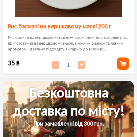
Рис басматі на вершковому маслі 200 г
Рис басматі на вершковому маслі — ароматний довгозерний рис,
приготований на вершковому маслі, з ніжним смаком та легким
ароматом. Ідеально підходить як гарнір до м'ясних...
35
₴
-
+
Безкоштовна
доставка по місту!
При замовленні від 300 грн.