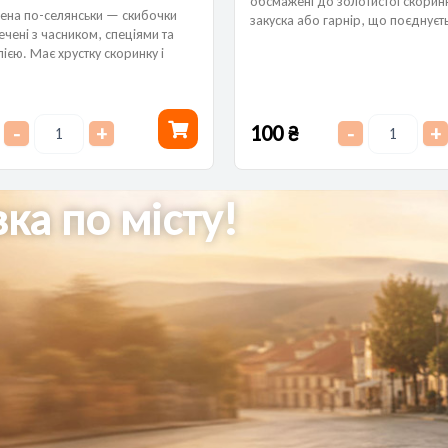
обсмажені до золотистої скоринк
ена по-селянськи — скибочки
закуска або гарнір, що поєднуєть
ечені з часником, спеціями та
різноманітними соусами.
ією. Має хрустку скоринку і
нку, ідеально підходить як
овних...
100
₴
-
+
-
+
ка по місту!