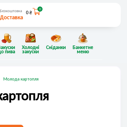
0
Безкоштовна
0
₴
Доставка
Закуски
Холодні
Сніданки
Банкетне
до пива
закуски
меню
Молода картопля
картопля