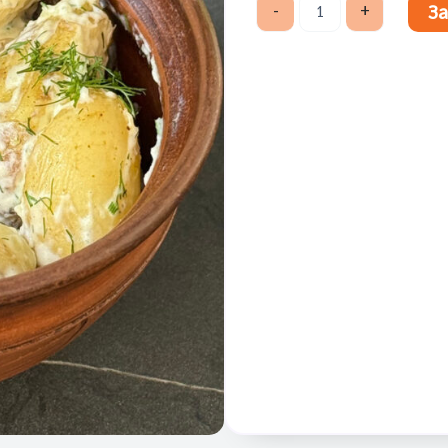
Молода
З
-
+
картопля
кількість