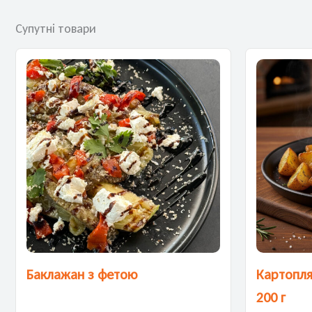
Супутні товари
Баклажан з фетою
Картопля
200 г