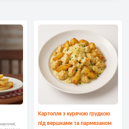
Картопля з курячою грудкою
під вершками та пармезаном
 картоплі,