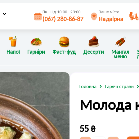
Пн - Нд 10:00 - 23:00
Ваше місто
(067) 280-86-87
Надвірна
Напої
Гарніри
Фаст-фуд
Десерти
Мангал
меню
Головна
Гарячі страви
Молода 
55
₴