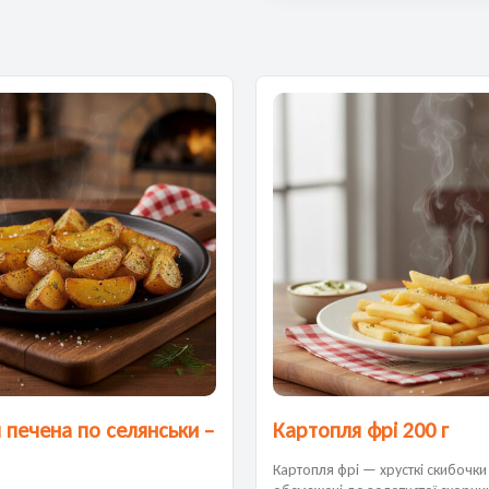
 печена по селянськи –
Картопля фрі 200 г
Картопля фрі — хрусткі скибочки