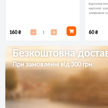
Картопля печ
картоплі, зап
оливковою ол
м’яку середи
гарнір до осн
160
₴
60
₴
-
+
Безкоштовна достав
При замовленні від 300 грн.