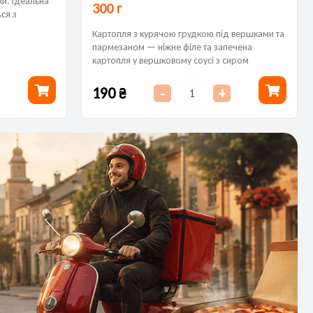
и. Ідеальна
300 г
ся з
Картопля з курячою грудкою під вершками та
пармезаном — ніжне філе та запечена
картопля у вершковому соусі з сиром
Пармезан. Соковита, ароматна страва з
насиченим...
190
₴
-
+